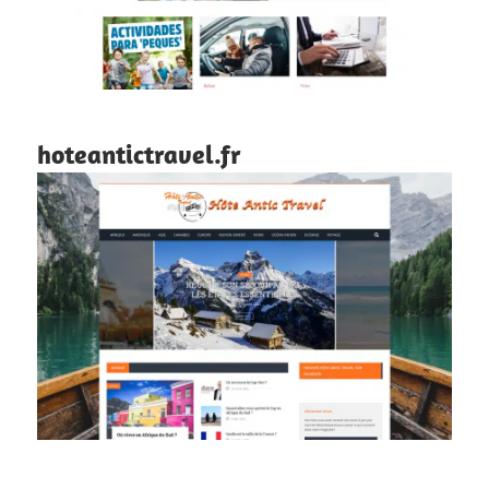
hoteantictravel.fr